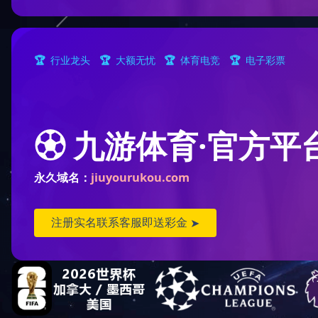
水处理剂
新型清洁燃料
润滑油脂
化工产品
砼外加剂
车辅产品
成品油