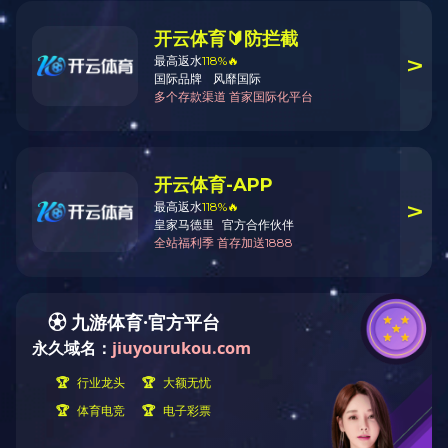
市委书记、市人
文分别致辞。市委副
张惠代表市委、
的港口城市，生态环
突出。当前，正在抢
合能源协同保障基地
际“双循环”，努力
章，日照将全力提供
作结出更多丰硕成果
作，为日照绿色低碳
兰建文在致辞中
战略合作，是延长石
署。延长石油集团将
LNG接收站、储煤
面的重大工程，努力
会上，市发改委
框架协议。