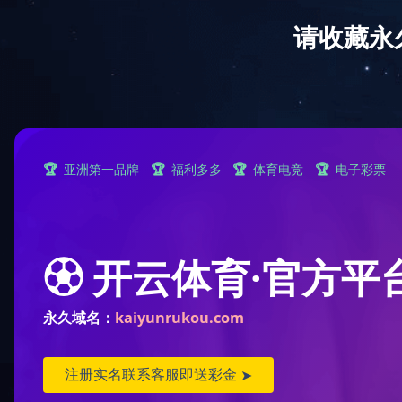
首 页
mk官方网站_MK
企业文化
联系我们
公司概况
mk官方网站_MK（中国）一站
式服务官网
总经理致辞
组织结构