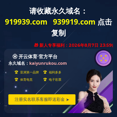
首 页
mk官方网站_MK（中国）一站式服务官网
企业文化
联系我们
新闻中心
行业资讯
公司动态
山东省日照市政府与陕西延长石油
行业资讯
425万吨！我国一次性建设规模最
集团新闻
2022年我国原油产量2.04亿吨 今
西安市人民政府关于印发《西安市
最新公告